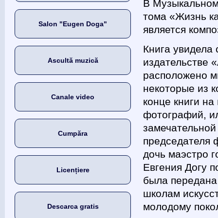
В Музыкальном
тома «Жизнь ка
Salon "Eugen Doga"
является компо
Книга увидела 
Ascultă muzică
издательстве 
расположено м
некоторые из к
Canale video
конце книги на
фотографий, и
замечательной
Cumpăra
председателя ф
дочь маэстро г
Евгения Догу п
Licențiere
была передана
школам искусс
молодому поко
Descarca gratis