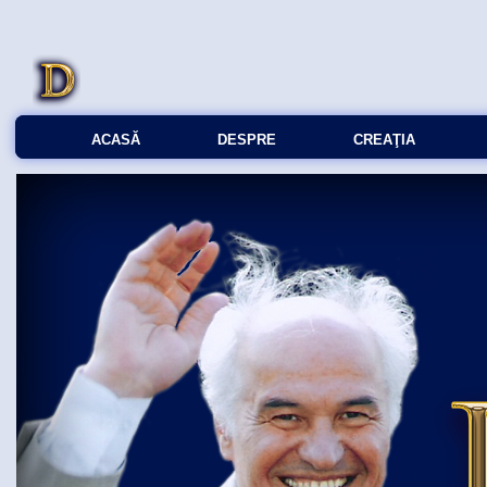
ACASĂ
DESPRE
CREAŢIA