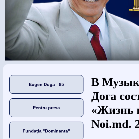
Eşti aici
В Музык
Eugen Doga - 85
Дога сос
«Жизнь 
Pentru presa
Noi.md. 
Fundaţia "Dominanta"