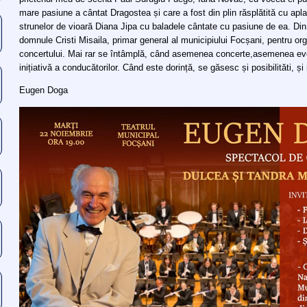
mare pasiune a cântat Dragostea și care a fost din plin răsplătită cu apla
strunelor de vioară Diana Jipa cu baladele cântate cu pasiune de ea. Di
domnule Cristi Misaila, primar general al municipiului Focșani, pentru o
concertului. Mai rar se întâmplă, când asemenea concerte,asemenea eve
inițiativă a conducătorilor. Când este dorință, se găsesc și posibilităti, și
Eugen Doga