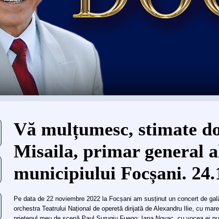
Eşti aici
Vă mulțumesc, stimate d
Misaila, primar general a
municipiului Focșani. 24.
Pe data de 22 noviembre 2022 la Focșani am susținut un concert de gal
orchestra Teatrului Național de operetă dirijată de Alexandru Ilie, cu marel
prietenul meu de scenă Paul Surugiu Fuego; Iana Novac, cu vocea ei pute