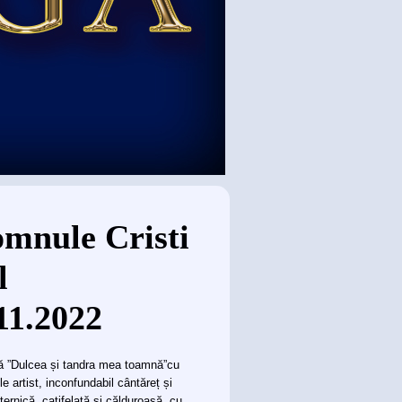
omnule Cristi
l
11.2022
ă ”Dulcea și tandra mea toamnă”cu
e artist, inconfundabil cântăreț și
rnică, catifelată și călduroasă, cu