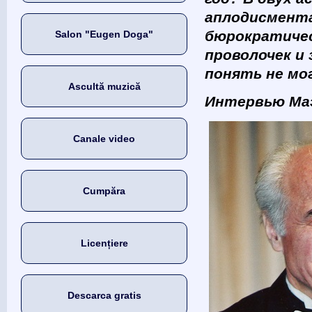
аплодисмента
бюрократичес
Salon "Eugen Doga"
проволочек и 
понять не мог
Ascultă muzică
Интервью Маэ
Canale video
Cumpăra
Licențiere
Descarca gratis