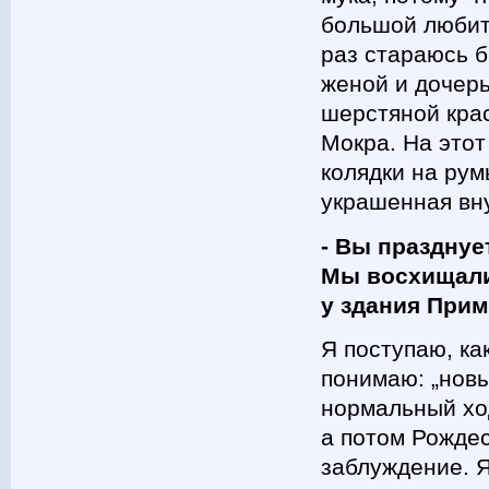
большой любите
раз стараюсь б
женой и дочерь
шерстяной крас
Мокра. На этот
колядки на рум
украшенная вн
- Вы празднуе
Мы восхищали
у здания Прим
Я поступаю, ка
понимаю: „новы
нормальный хо
а потом Рожде
заблуждение. Я