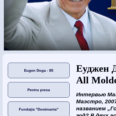
Eşti aici
Еуджен Д
Eugen Doga - 85
All Mold
Pentru presa
Интервью Маэс
Маэстро, 200
названием „Г
Fundaţia "Dominanta"
год? В двух а