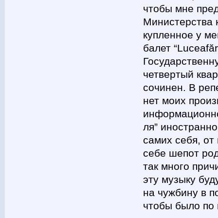
чтобы мне пре
Министерства к
купленное у ме
балет “Luceafăr
Государственн
четвертый квар
сочинен. В реп
нет моих произ
информационно
ля” иностранно
самих себя, от
себе шепот род
так много прич
эту музыку буд
на чужбину в п
чтобы было по 