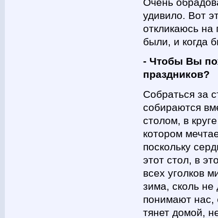
Очень обрадов
удивило. Вот э
откликаюсь на
были, и когда б
- Чтобы Вы п
праздников?
Собраться за с
собираются вме
столом, в круг
котором мечтае
поскольку серд
этот стол, в э
всех уголков м
зима, сколь не
понимают нас, 
тянет домой, н