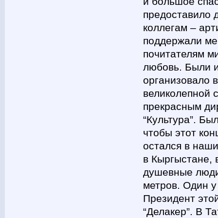
и большое спа
предоставило д
коллегам – арт
поддержали мен
почитателям ми
любовь. Были 
организовало в
великолепной 
прекрасным ди
“Культура”. Бы
чтобы этот кон
остался в наш
в Кыргыстане, 
душевные люди
метров. Один у
Президент это
“Делакер”. В Т