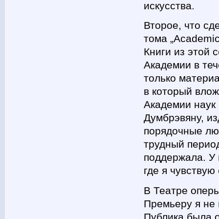
искусства.
Второе, что сд
тома „Academic
Книги из этой 
Академии в теч
только материа
в который влож
Академии наук 
Думбрэвяну, изд
порядочные люд
трудный период
поддержала. У 
где я чувствую
В Театре оперы
Премьеру я не 
Публика была о