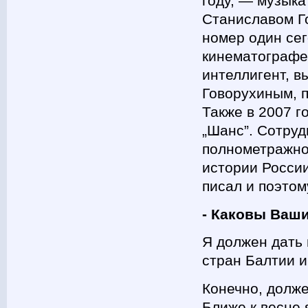
году, — музыка
Станиславом Г
номер один сег
кинематографе,
интеллигент, в
Говорухиным, 
Также в 2007 г
„Шанс”. Сотруд
полнометражно
истории России
писал и поэтом
- Каковы Ваши
Я должен дать 
стран Балтии и
Конечно, долже
Ближе к весне 