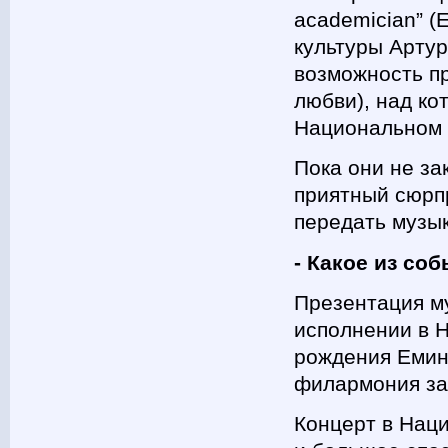
academician” (
культуры Артур
возможность при
любви), над ко
Национальном 
Пока они не за
приятный сюрп
передать музык
- Какое из со
Презентация му
исполнении в 
рождения Емин
филармония зав
Концерт в Нац