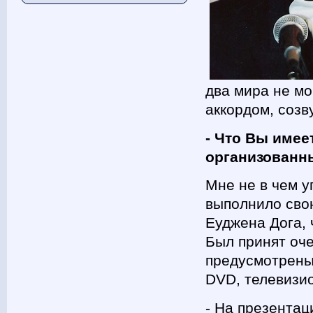
два мира не мо
аккордом, созв
- Что Вы име
организованн
Мне не в чем у
выполнило сво
Еуджена Дога, 
Был принят оч
предусмотрены
DVD, телевизи
- На презентац