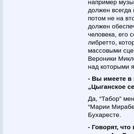
например музык
должен всегда 
потом не на вт
должен обеспе
человека, его 
либретто, кот
массовыми сцен
Вероники Микле
над которыми я
- Вы имеете в
„Цыганское с
Да, “Табор” ме
“Марии Мирабел
Бухаресте.
- Говорят, чт