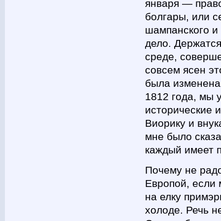
января — право
болгары, или с
шампанского и 
дело. Держатс
среде, соверш
совсем ясен эт
была изменена
1812 года, мы 
исторические и
Виорику и внук
мне было сказа
каждый имеет п
Почему не рад
Европой, если
на елку примэр
холоде. Речь н