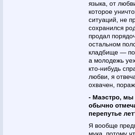
языка, от любв
которое уничто
ситуаций, не п
сохранился род
продал порядоч
остальном полс
кладбище — по
а молодежь уех
кто-нибудь спр
любви, я отвеч
охвачен, пораж
- Маэстро, мы
обычно отмеча
перепутье лет
Я вообще пред
мука, потому чт