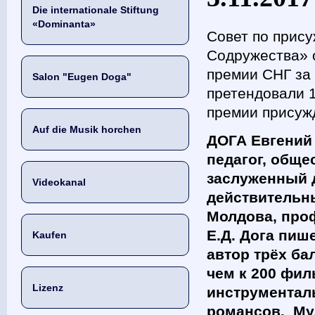
Die internationale Stiftung
«Dominanta»
Совет по прис
Содружества» 
премии СНГ за 
Salon "Eugen Doga"
претендовали 
премии присуж
Auf die Musik horchen
ДОГА Евгений 
педагог, обще
заслуженный 
Videokanal
действительн
Молдова, проф
Е.Д. Дога пиш
Kaufen
автор трёх ба
чем к 200 фил
Lizenz
инструменталь
романсов. Муз