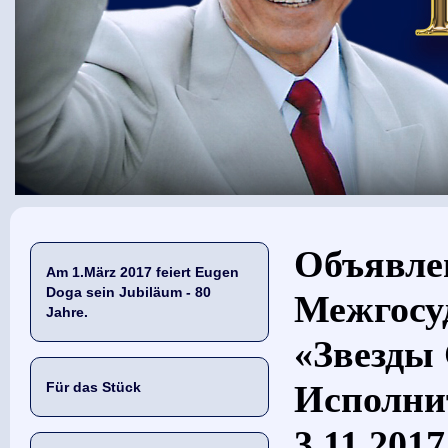
Sie sind hier
Объявле
Am 1.März 2017 feiert Eugen
Doga sein Jubiläum - 80
Межгосу
Jahre.
«Звезды 
Исполни
Für das Stück
3.11.2017