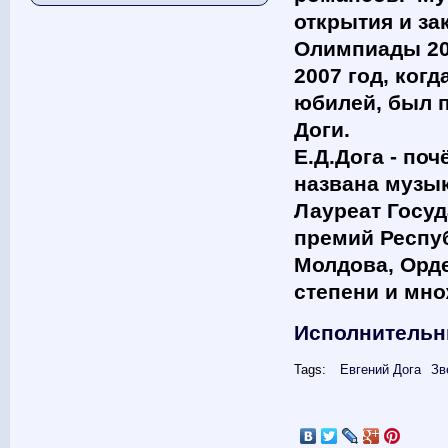
открытия и за
Олимпиады 201
2007 год, ког
юбилей, был 
Доги.
Е.Д.Дога - по
названа музык
Лауреат Госу
премий Респу
Молдова, Орде
степени и мно
Исполнительн
Tags:
Евгений Дога
Зв