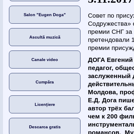
Совет по прис
Salon "Eugen Doga"
Содружества» 
премии СНГ за 
Ascultă muzică
претендовали 
премии присуж
ДОГА Евгений 
Canale video
педагог, обще
заслуженный 
Cumpăra
действительн
Молдова, проф
Е.Д. Дога пиш
Licențiere
автор трёх ба
чем к 200 фил
инструменталь
Descarca gratis
романсов. Муз