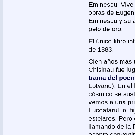
Eminescu. Vive 
obras de Eugen
Eminescu y su am
pelo de oro.
El único libro i
de 1883.
Cien años más t
Chisinau fue lu
trama del poe
Lotyanu). En el 
cósmico se susti
vemos a una pri
Luceafarul, el hi
estelares. Pero e
llamando de la P
acepta convertir