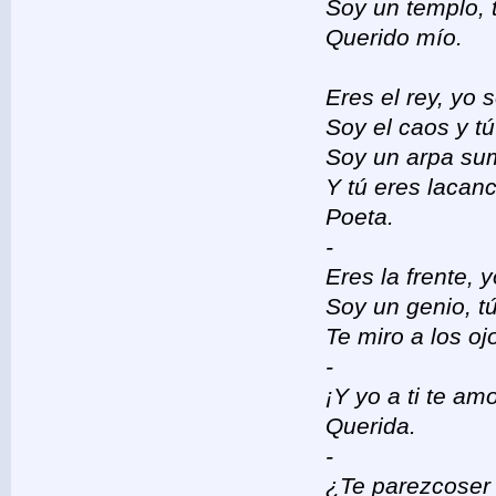
Soy un templo, t
Querido mío.
Eres el rey, yo s
Soy el caos y tú
Soy un arpa sum
Y tú eres lacanc
Poeta.
-
Eres la frente,
Soy un genio, t
Te miro a los oj
-
¡Y yo a ti te am
Querida.
-
¿Te parezcoser 