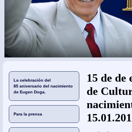
Usted está aquí
15 de de 
La celebración del
85 aniversario del nacimiento
de Cultur
de Eugen Doga.
nacimien
15.01.20
Para la prensa