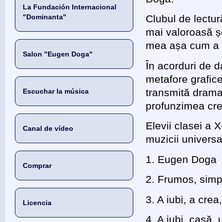
La Fundación Internacional
"Dominanta"
Clubul de lectur
mai valoroasă șe
mea așa cum a f
Salon "Eugen Doga"
În acorduri de d
metafore grafice,
transmită dramat
Escuchar la música
profunzimea crea
Elevii clasei a X
Canal de vídeo
muzicii universa
1. Eugen Doga
Comprar
2. Frumos, simp
3. A iubi, a crea
Licencia
4. A iubi, casă, 