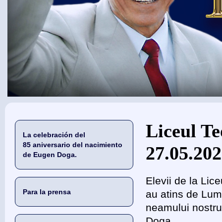
Usted está aquí
Liceul Te
La celebración del
85 aniversario del nacimiento
27.05.20
de Eugen Doga.
Elevii de la Lic
Para la prensa
au atins de Lumi
neamului nostru
Doga.