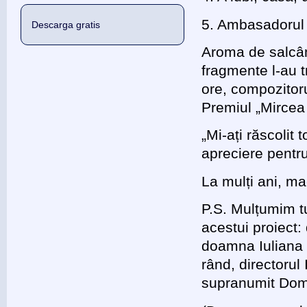
5. Ambasadorul 
Descarga gratis
Aroma de salcâm
fragmente l-au 
ore, compozitorul
Premiul „Mircea
„Mi-ați răscolit
apreciere pentru
La mulți ani, ma
P.S. Mulțumim tu
acestui proiect
doamna Iuliana 
rând, directorul
supranumit Domnu