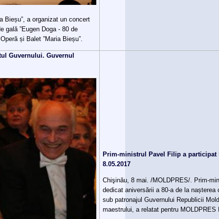
ia Bieșu”, a organizat un concert
de gală ”Eugen Doga - 80 de
 Operă și Balet ”Maria Bieșu”.
tul Guvernului. Guvernul
Prim-ministrul Pavel Filip a participa
8.05.2017
Chişinău, 8 mai. /MOLDPRES/. Prim-minist
dedicat aniversării a 80-a de la nașterea
sub patronajul Guvernului Republicii Mold
maestrului, a relatat pentru MOLDPRES Di