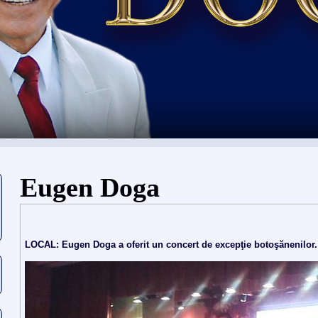
Usted está aquí
Eugen Doga
LOCAL: Eugen Doga a oferit un concert de excepţie botoşănenilor.