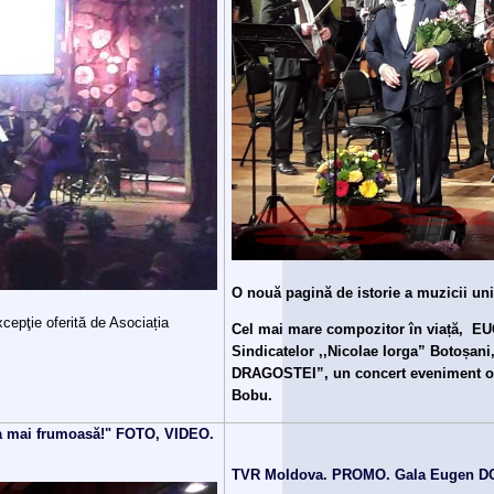
O nouă pagină de istorie a muzicii univ
cepţie oferită de Asociația
Cel mai mare compozitor în viață, E
Sindicatelor ,,Nicolae Iorga” Botoșan
DRAGOSTEI”, un concert eveniment ofer
Bobu.
ea mai frumoasă!" FOTO, VIDEO.
TVR Moldova. PROMO. Gala Eugen DOG