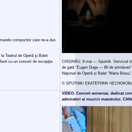
 marele compozitor care ne-a dus
t la Teatrul de Operă şi Balet
 fanii cu un concert de excepţie.
CHIȘINĂU, 8 mai — Sputnik. Serviciul d e
de gală "Eugen Doga — 80 de primăveri" s-
Naţional de Operă și Balet "Maria Bieșu"
© SPUTNIK/ ЕКАТЕРИНА ЧЕСНОКОВ
VIDEO. Concert aniversar, dedicat co
admiratori ai muzicii maestrului. CAN