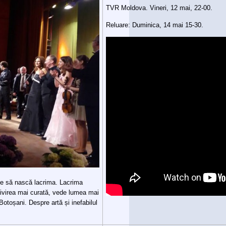
TVR Moldova. Vineri, 12 mai, 22-00.
Reluare: Duminica, 14 mai 15-30.
tie să nască lacrima. Lacrima
rivirea mai curată, vede lumea mai
Botoșani. Despre artă și inefabilul