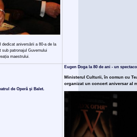
l dedicat aniversării a 80-a de la
t sub patronajul Guvernului
reația maestrului.
Eugen Doga la 80 de ani - un spectaco
Ministerul Culturii, în comun cu Te
organizat un concert aniversar al 
atrul de Operă şi Balet.