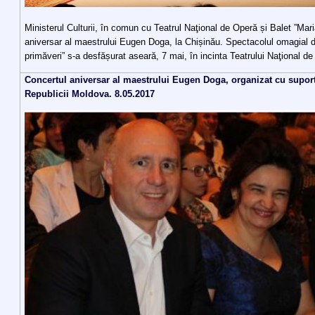
Ministerul Culturii, în comun cu Teatrul Naţional de Operă și Balet ”Mar
aniversar al maestrului Eugen Doga, la Chișinău. Spectacolul omagial 
primăveri” s-a desfășurat aseară, 7 mai, în incinta Teatrului Naţional de
Concertul aniversar al maestrului Eugen Doga, organizat cu supor
Republicii Moldova. 8.05.2017