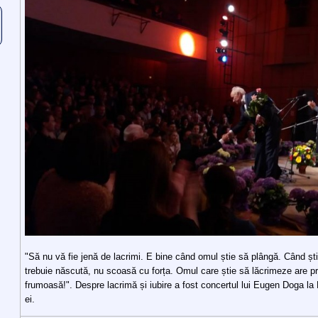
"Să nu vă fie jenă de lacrimi. E bine când omul știe să plângă. Când ș
trebuie născută, nu scoasă cu forța. Omul care știe să lăcrimeze are p
frumoasă!". Despre lacrimă și iubire a fost concertul lui Eugen Doga la 
ei.