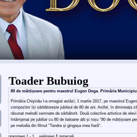
Usted está aquí
Toader Bubuiog
80 de mărțișoare pentru maestrul Eugen Doga. Primăria Municipiul
Primăria Chişinău l-a omagiat astăzi, 1 martie 2017, pe maestrul Eugen
compozitor își sărbătorește jubileul de 80 de ani. Astfel, în dimineața zil
răsunat melodii semnate de sărbătorit. Două colective artistice de elevi
întâmpinat pe jubiliar cu 80 de baloane alb și roșu "80 de mărțișoare p
pe melodia din filmul "Tandra și gingașa mea fiară".
показано 1 - 1 найдено
1
записей