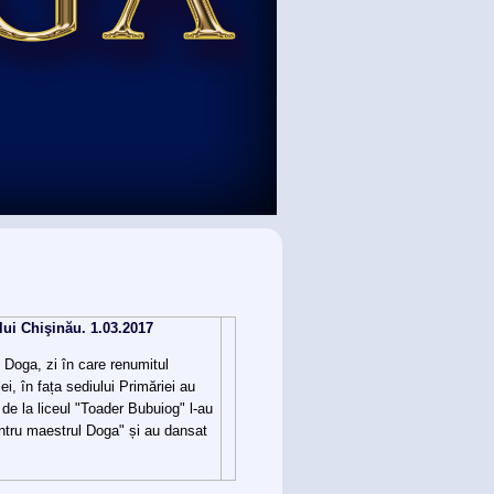
ui Chişinău. 1.03.2017
 Doga, zi în care renumitul
ei, în fața sediului Primăriei au
 de la liceul "Toader Bubuiog" l-au
entru maestrul Doga" și au dansat