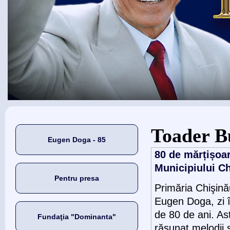
Eşti aici
Toader B
Eugen Doga - 85
80 de mărțișoa
Municipiului Ch
Pentru presa
Primăria Chişină
Eugen Doga, zi î
de 80 de ani. Ast
Fundaţia "Dominanta"
răsunat melodii 