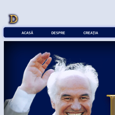
ACASĂ
DESPRE
CREAŢIA