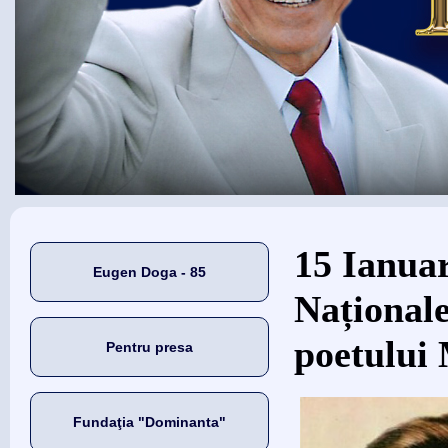
Eşti aici
15 Ianuar
Eugen Doga - 85
Naționale
poetului
Pentru presa
Fundaţia "Dominanta"