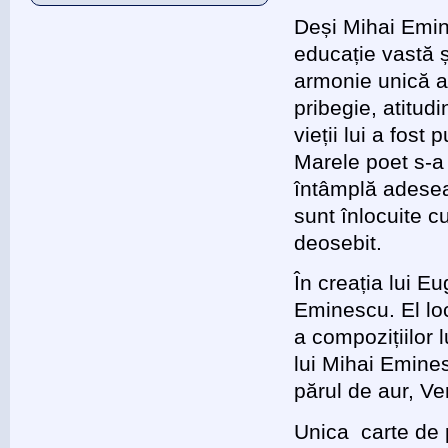
Deși Mihai Emin
educație vastă ș
armonie unică a p
pribegie, atitud
vieții lui a fost
Marele poet s-a 
întâmplă adesea,
sunt înlocuite c
deosebit.
În creația lui 
Eminescu. El lo
a compozițiilor
lui Mihai Emines
părul de aur, Ve
Unica carte de p