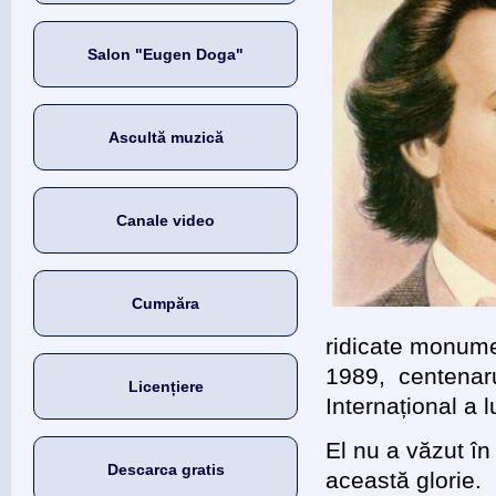
Salon "Eugen Doga"
Ascultă muzică
Canale video
Cumpăra
ridicate monumen
1989, centenaru
Licențiere
Internațional a 
El nu a văzut în 
Descarca gratis
această glorie.