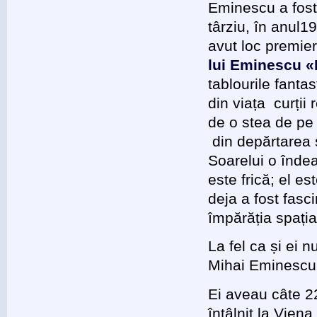
Eminescu a fost 
târziu, în anul1
avut loc premie
lui Eminescu «
tablourile fanta
din viața curții
de o stea de pe 
din depărtarea st
Soarelui o îndea
este frică; el e
deja a fost fas
împărăția spația
La fel ca și ei n
Mihai Eminescu 
Ei aveau câte 2
întâlnit la Viena