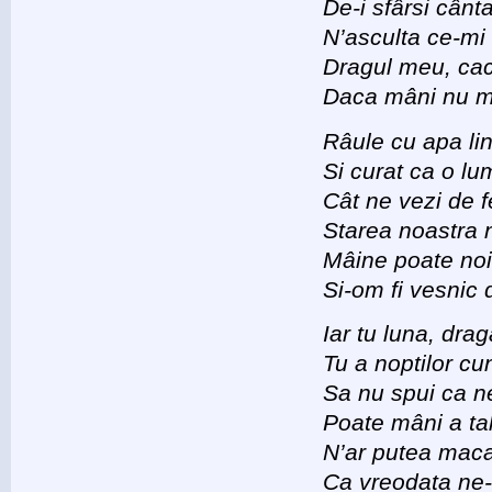
De-i sfârsi cânt
N’asculta ce-mi
Dragul meu, caci
Daca mâni nu m’
Râule cu apa li
Si curat ca o l
Cât ne vezi de fe
Starea noastra 
Mâine poate no
Si-om fi vesnic d
Iar tu luna, dra
Tu a noptilor c
Sa nu spui ca ne-
Poate mâni a ta
N’ar putea maca
Ca vreodata ne-