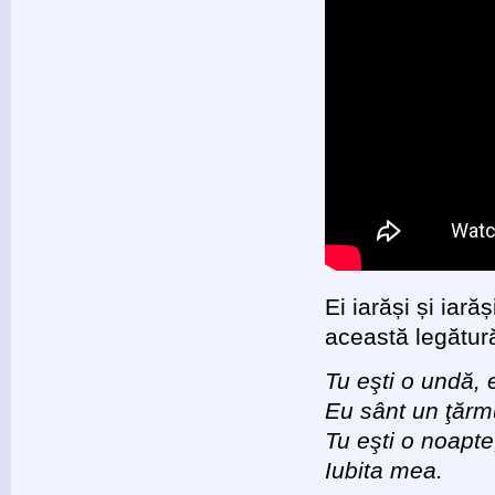
Ei iarăși și iară
această legătură
Tu eşti o undă, 
Eu sânt un ţărmu
Tu eşti o noapte
Iubita mea.