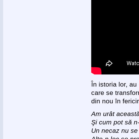
În istoria lor, a
care se transfor
din nou în ferici
Am urât aceast
Şi cum pot să n
Un necaz nu se 
Alte-n loc se pr