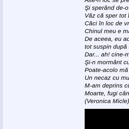
Şi sperând de-o 
Văz că sper tot 
Căci în loc de v
Chinul meu e m
De aceea, eu a
tot suspin după 
Dar... ah! cine-
Şi-n mormânt cu
Poate-acolo mă
Un necaz cu mul
M-am deprins cu
Moarte, fugi câ
(Veronica Micle