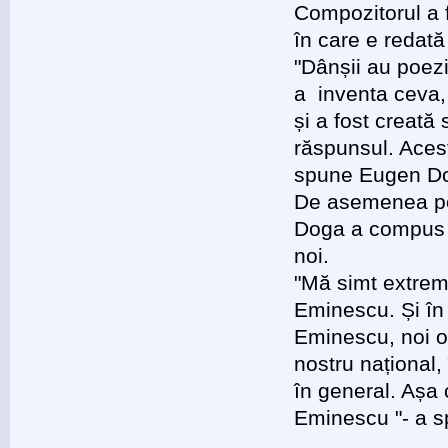
Compozitorul a fo
în care e redată
"Dânșii au poezi
a inventa ceva, 
și a fost creată 
răspunsul. Acest
spune Eugen D
De asemenea pe
Doga a compus ro
noi.
"Mă simt extrem 
Eminescu. Și în 
Eminescu, noi om
nostru național
în general. Așa 
Eminescu "- a 