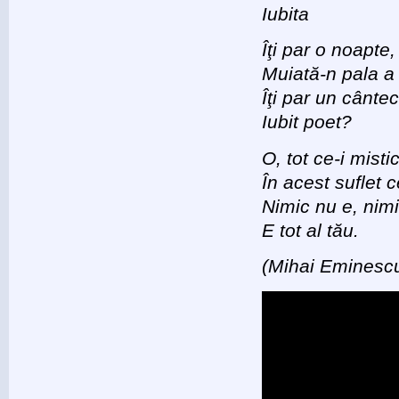
Iubita
Îţi par o noapte, 
Muiată-n pala a
Îţi par un cânte
Iubit poet?
O, tot ce-i misti
În acest suflet c
Nimic nu e, nim
E tot al tău.
(Mihai Eminesc