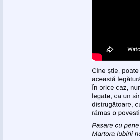
Cine știe, poat
această legătură
În orice caz, nu
legate, ca un sim
distrugătoare, c
rămas o povesti
Pasare cu pene 
Martora iubirii 