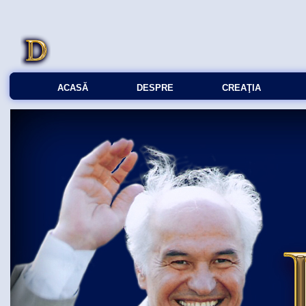
ACASĂ
DESPRE
CREAŢIA