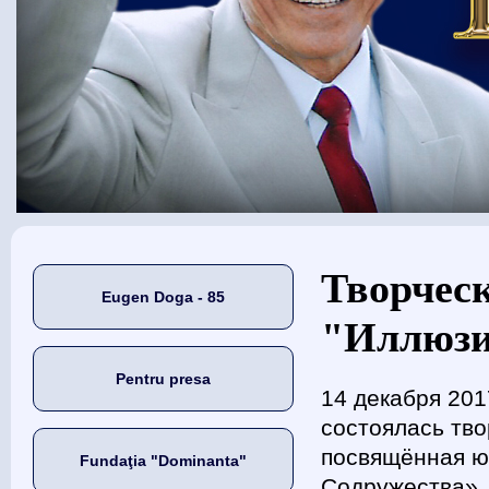
Eşti aici
Творческ
Eugen Doga - 85
"Иллюзио
Pentru presa
14 декабря 201
состоялась тво
посвящённая ю
Fundaţia "Dominanta"
Содружества». 