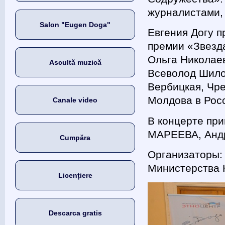
журналистами, 
Salon "Eugen Doga"
Евгения Догу 
премии «Звезда
Ольга Николаев
Ascultă muzică
Всеволод Шило
Вербицкая, Чр
Молдова в Рос
Canale video
В концерте пр
МАРЕЕВА, Андр
Cumpăra
Организаторы:
Министерства 
Licențiere
Descarca gratis