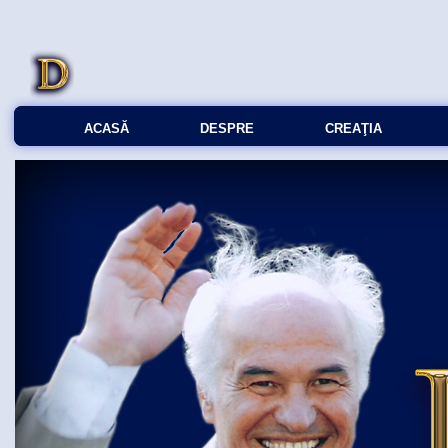
ACASĂ
DESPRE
CREAŢIA