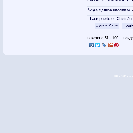
Сoncertul "Iana Novac - D
Когда музыка важнее сло
El aeropuerto de Chisináu
Seiten
« erste Seite
‹ vor
показано 51 - 100 най
1997-2017 (c) 