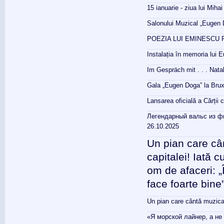
15 ianuarie - ziua lui Mih
Salonului Muzical „Eugen D
POEZIA LUI EMINESCU P
Instalația în memoria lui
Im Gespräch mit . . . Nata
Gala „Eugen Doga” la Brux
Lansarea oficială a Cărții
Легендарный вальс из ф
26.10.2025
Un pian care câ
capitalei! Iată 
om de afaceri: „
face foarte bin
Un pian care cântă muzic
«Я морской лайнер, а не