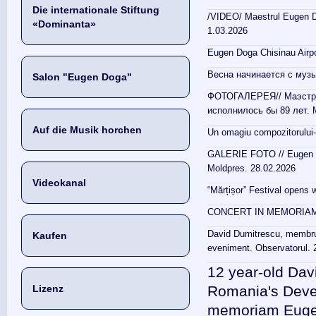
Die internationale Stiftung
/VIDEO/ Maestrul Eugen Do
«Dominanta»
1.03.2026
Eugen Doga Chisinau Airpor
Весна начинается с муз
Salon "Eugen Doga"
ФОТОГАЛЕРЕЯ// Маэстро 
исполнилось бы 89 лет. M
Auf die Musik horchen
Un omagiu compozitorului
GALERIE FOTO // Eugen Do
Moldpres. 28.02.2026
Videokanal
“Mărțișor” Festival opens 
CONCERT IN MEMORIAM 
David Dumitrescu, membru a
Kaufen
eveniment. Observatorul. 
12 year-old Dav
Lizenz
Romania's Deve
memoriam Eug