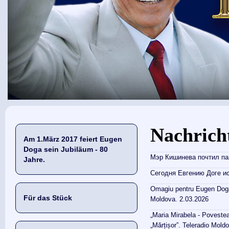
Sie sind hier
Nachrich
Am 1.März 2017 feiert Eugen
Doga sein Jubiläum - 80
Мэр Кишинева почтил пам
Jahre.
Сегодня Евгению Доге ис
Omagiu pentru Eugen Doga. 
Für das Stück
Moldova. 2.03.2026
„Maria Mirabela - Povestea
„Mărțișor”. Teleradio Mold