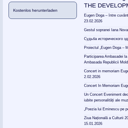
THE DEVELOPM
Kostenlos herunterladen
Eugen Doga – între cuvânt 
23.02.2026
Gestul sopranei Iana Nova
Судьба исторического зд
Proiectul „Eugen Doga – M
Participarea Ambasadei la
Ambasada Republicii Moldo
Concert in memoriam Eugen
2.02.2026
Concert In Memoriam Eug
Un Concert Eveniment dedi
iubite personalități ale m
„Poezia lui Eminescu pe por
Ziua Națională a Culturii 2
15.01.2026