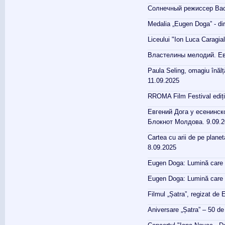
Солнечный режиссер Васи
Medalia „Eugen Doga” - dir
Liceului "Ion Luca Caragia
Властелины мелодий. Ев
Paula Seling, omagiu înălț
11.09.2025
RROMA Film Festival ediția
Евгений Дога у есенинск
Блокнот Молдова. 9.09.
Cartea cu arii de pe planet
8.09.2025
Eugen Doga: Lumină care se
Eugen Doga: Lumină care se
Filmul „Șatra”, regizat de
Aniversare „Șatra” – 50 d