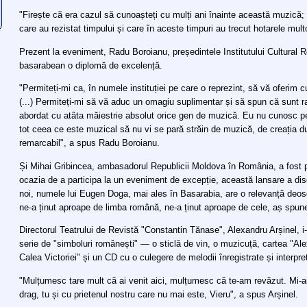
"Firește că era cazul să cunoașteți cu mulți ani înainte această muzică; 
care au rezistat timpului și care în aceste timpuri au trecut hotarele m
Prezent la eveniment, Radu Boroianu, președintele Institutului Cultural R
basarabean o diplomă de excelență.
"Permiteți-mi ca, în numele instituției pe care o reprezint, să vă oferim 
(...) Permiteți-mi să vă aduc un omagiu suplimentar și să spun că sunt rar
abordat cu atâta măiestrie absolut orice gen de muzică. Eu nu cunosc pe
tot ceea ce este muzical să nu vi se pară străin de muzică, de creația d
remarcabil", a spus Radu Boroianu.
Și Mihai Gribincea, ambasadorul Republicii Moldova în România, a fost 
ocazia de a participa la un eveniment de excepție, această lansare a di
noi, numele lui Eugen Doga, mai ales în Basarabia, are o relevanță deose
ne-a ținut aproape de limba română, ne-a ținut aproape de cele, aș spune
Directorul Teatrului de Revistă "Constantin Tănase", Alexandru Arșinel, 
serie de "simboluri românești" — o sticlă de vin, o muzicuță, cartea "A
Calea Victoriei" și un CD cu o culegere de melodii înregistrate și interpre
"Mulțumesc tare mult că ai venit aici, mulțumesc că te-am revăzut. Mi-ai
drag, tu și cu prietenul nostru care nu mai este, Vieru", a spus Arșinel.