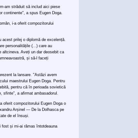
m-am străduit să includ aici piese
ultor continente", a spus Eugen Doga.
omân, i-a oferit compozitorului
cu acest prilej o diplomă de excelență.
e personalitățile (...) care au
 altcineva. Aveți un dar deosebit ca
umneavoastră, și să-l faceți
prezent la lansare. "Astăzi avem
scului maestrului Eugen Doga. Pentru
bită, pentru că în perioada sovietică
, sfinte", a afirmat ambasadorul.
i-a oferit compozitorului Eugen Doga o
lexandru Arșinel — De la Dolhasca pe
tate de el însuși.
 fost și mi-ai rămas întotdeauna