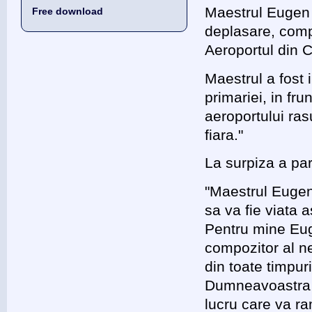
Maestrul Eugen 
Free download
deplasare, comp
Aeroportul din C
Maestrul a fost i
primariei, in fru
aeroportului ra
fiara."
La surpiza a part
"Maestrul Eugen 
sa va fie viata 
Pentru mine Eug
compozitor al n
din toate timpur
Dumneavoastra m
lucru care va ra