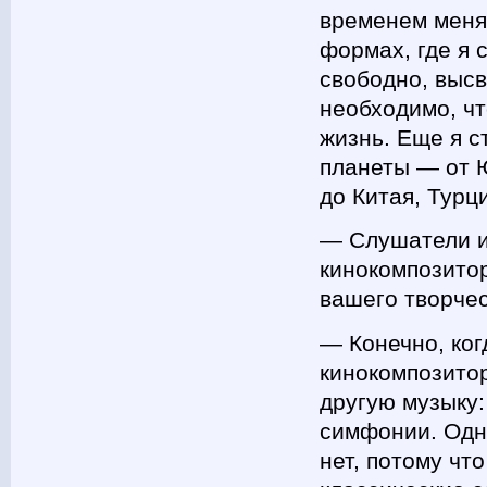
временем меня
формах, где я
свободно, выс
необходимо, ч
жизнь. Еще я 
планеты — от 
до Китая, Турц
― Слушатели и 
кинокомпозитор
вашего творче
― Конечно, ког
кинокомпозитор
другую музыку:
симфонии. Одна
нет, потому чт