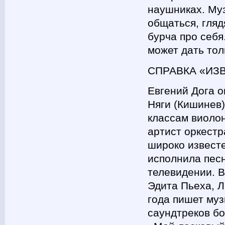
наушниках. Му
общаться, глядя
бурча про себя
может дать тол
СПРАВКА «ИЗ
Евгений Дога 
Няги (Кишинев
классам виоло
артист оркестр
широко известе
исполнила пес
телевидении. В
Эдита Пьеха, Л
года пишет муз
саундтреков бо