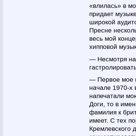
«влилась» в мо
придает музыке
широкой аудито
Пресне несколь
весь мой конце
хипповой музык
― Несмотря на
гастролироват
― Первое мое 
начале 1970-х 
напечатали мою
Доги, то в име
фамилия к бри
имеет. С тех п
Кремлевского д