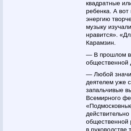
квадратные ил
ребенка. А вот
энергию творче
музыку изучали
нравится». «Дл
Карамзин.
― В прошлом вы
общественной 
― Любой значи
деятелем уже с
запальчивые в
Всемирного фес
«Подмосковные
действительно
общественной р
в руководстве