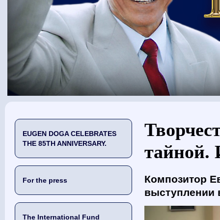
You are here
Творчест
EUGEN DOGA CELEBRATES
THE 85TH ANNIVERSARY.
тайной. 
Композитор Ев
For the press
выступлении в
The International Fund