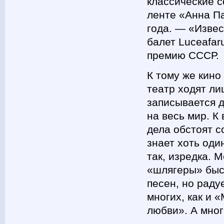
классические с
ленте «Анна П
года. — «Извес
балет Luceafar
премию СССР.
К тому же кино
театр ходят ли
записывается д
на весь мир. К
дела обстоят с
знает хоть од
так, изредка. М
«шлягеры» быст
песен, но раду
многих, как и 
любви». А мног