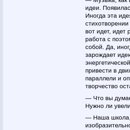
― Музыка, как 
идеи. Появилас
Иногда эта иде
стихотворении
вот идет, идет
работа с поэто
собой. Да, ино
зарождает идею
энергетической
привести в дви
параллели и оп
творчество ост
― Что вы дума
Нужно ли увел
— Наша школа,
изобразительно