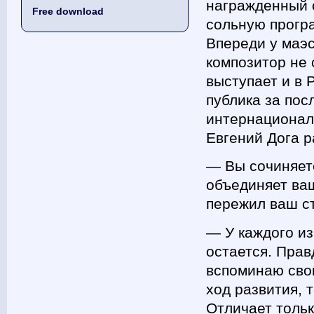
награжденный 
Free download
сольную прогр
Впереди у маэ
композитор не 
выступает и в 
публика за пос
интернациональ
Евгений Дога р
― Вы сочиняете
объединяет ва
пережил ваш с
― У каждого из
остается. Прав
вспоминаю сво
ход развития, 
Отличает тольк