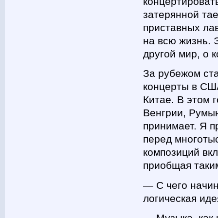
концертировать
затерянной та
приставных лав
на всю жизнь. 
другой мир, о 
За рубежом ст
концерты в США
Китае. В этом 
Венгрии, Румын
принимает. Я п
перед многоты
композиций вк
приобщая таким
― С чего начин
логическая иде