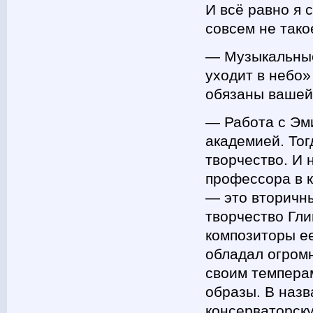
И всё равно я 
совсем не тако
― Музыкальные
уходит в небо
обязаны вашей
― Работа с Эм
академией. Тог
творчество. И 
профессора в к
— это вторичн
творчество Гли
композиторы ее
обладал огромн
своим темпера
образы. В назв
консерваторску