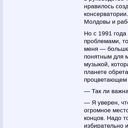
нравилось созд
консерватории
Молдовы и раб
Но с 1991 года
проблемами, то
меня — больше,
понятным для м
музыкой, котор
планете обрета
процветающем м
— Так ли важн
— Я уверен, чт
огромное место
концов. Надо т
избирательно и