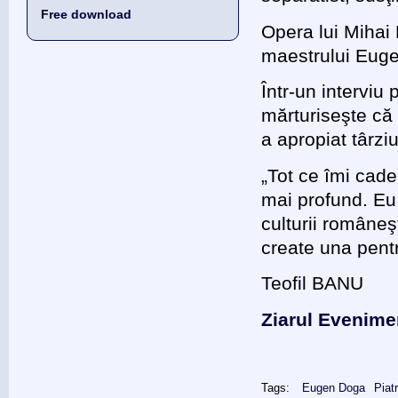
Free download
Opera lui Mihai
maestrului Eug
Într-un intervi
mărturiseşte că 
a apropiat târziu
„Tot ce îmi cad
mai profund. Eu 
culturii româneşt
create una pent
Teofil BANU
Ziarul Evenime
Tags:
Eugen Doga
Piat