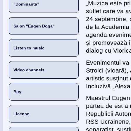
„Muzica este prim
“Dominanta”
suflet care va a
24 septembrie, 
de la Academia 
Salon "Eugen Doga"
agenda evenime
şi promovează im
Listen to music
dialog cu Vioric
Evenimentul va 
Stroici (vioară)
Video channels
artistic susţinu
Incluzivă „Alex
Buy
Maestrul Eugen 
partea de est a 
Republicii Auto
License
RSS Ucrainene, 
separatist, susţ