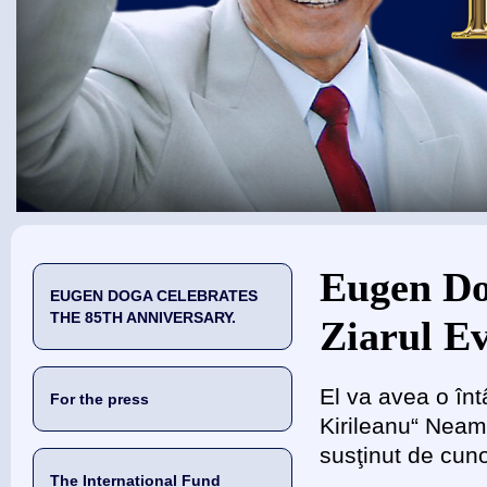
You are here
Eugen Do
EUGEN DOGA CELEBRATES
THE 85TH ANNIVERSARY.
Ziarul E
El va avea o înt
For the press
Kirileanu“ Neam
susţinut de cuno
The International Fund