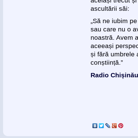
același trecut ș
ascultării săi:
„Să ne iubim pe
sau care nu o av
noastră. Avem ac
aceeași perspect
și fără umbrele
conștiință.”
Radio Chișină