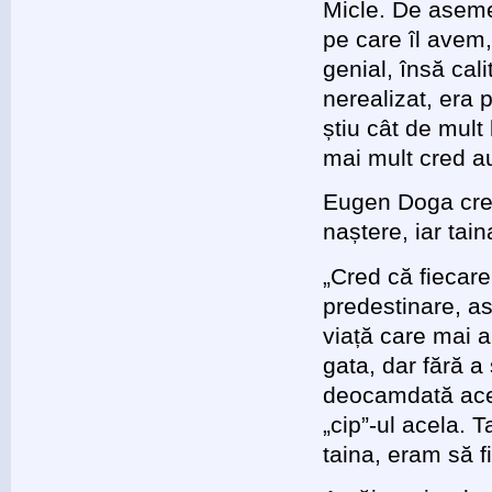
Micle. De aseme
pe care îl avem,
genial, însă cali
nerealizat, era 
știu cât de mult
mai mult cred au 
Eugen Doga crede
naștere, iar tai
„Cred că fiecar
predestinare, as
viață care mai a
gata, dar fără a
deocamdată acea
„cip”-ul acela. 
taina, eram să f