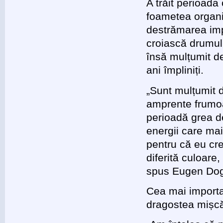
A trăit perioada
foametea organi
destrămarea impe
croiască drumul
însă mulțumit de
ani împliniți.
„Sunt mulțumit d
amprente frumoa
perioadă grea de
energii care ma
pentru că eu cre
diferită culoare
spus Eugen Do
Cea mai importa
dragostea mișc