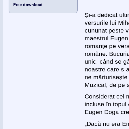
Free download
Și-a dedicat ult
versurile lui Mi
cununat peste v
maestrul Eugen 
romanțe pe versu
române. Bucuria 
unic, când se gâ
noastre care s-a
ne mărturisește
Muzical, de pe 
Considerat cel 
incluse în topul
Eugen Doga crede
„Dacă nu era Em