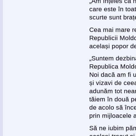
„Am înțeles că n
care este în toa
scurte sunt braț
Cea mai mare re
Republicii Moldo
același popor de
„Suntem dezbina
Republica Moldo
Noi dacă am fi u
și vizavi de ce
adunăm tot neam
tăiem în două p
de acolo să înce
prin mijloacele a
Să ne iubim pămâ