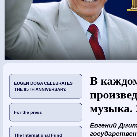
You are here
В каждо
EUGEN DOGA CELEBRATES
THE 85TH ANNIVERSARY.
произвед
музыка. 
For the press
Евгений Дмит
государствен
The International Fund