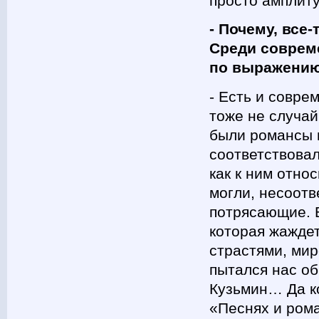
просто амплиту
- Почему, все
Среди совреме
по выражени
- Есть и совре
тоже не случай
были романсы н
соответствовал
как к ним отно
могли, несоотв
потрясающие. 
которая жажде
страстями, ми
пытался нас о
Кузьмин… Да ко
«Песнях и рома