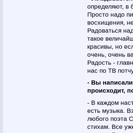
определяют, в 
Просто надо пи
восхищения, не
Радоваться на
такое величайш
красивы, но ес
очень, очень в
Радость - глав
нас по ТВ потч
- Вы написали
происходит, п
- В каждом на
есть музыка. В
любого поэта С
стихам. Все уж