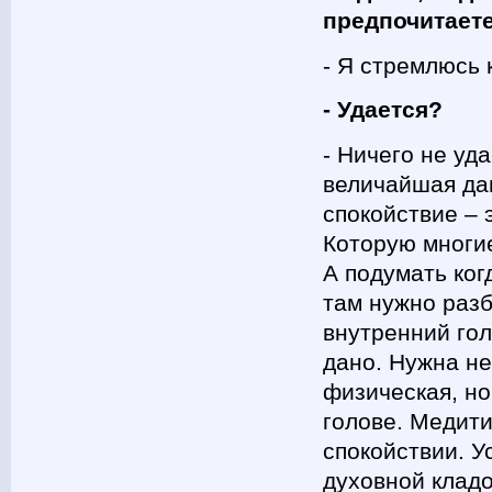
предпочитает
- Я стремлюсь 
- Удается?
- Ничего не уда
величайшая да
спокойствие –
Которую многи
А подумать ког
там нужно разб
внутренний го
дано. Нужна не
физическая, но
голове. Медит
спокойствии. У
духовной клад