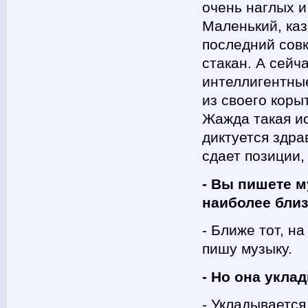
очень наглых и
Маленький, каз
последний совк
стакан. А сейча
интеллигентные
из своего коры
Жажда такая и
диктуется здр
сдает позиции,
- Вы пишете м
наиболее бли
- Ближе тот, н
пишу музыку.
- Но она укл
- Укладывается