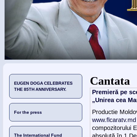
You are here
Cantata
EUGEN DOGA CELEBRATES
THE 85TH ANNIVERSARY.
Premieră pe sc
„Unirea cea Mar
Productie Moldov
For the press
www.flcaratv.md
compozitorului E
absolută în 1 De
The International Fund