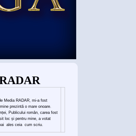
a RADAR
r de Media RADAR, mi-a fost
u mine prezintă o mare onoare.
ței, Publicului român, carea fost
it loc și pentru mine, a votat
mai ales ceia cum scriu.