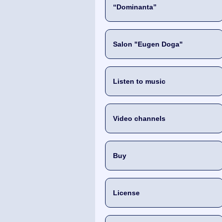
“Dominanta”
Salon "Eugen Doga"
Listen to music
Video channels
Buy
License