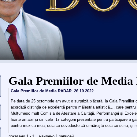
You are here
Gala Premiilor de Medi
Gala Premiilor de Media RADAR. 26.10.2022
Pe data de 25 octombrie am avut o surpriză plăcută, la Gala Premiilo
acordată distinția de excelență pentru măiestria artistică..., care pentr
Mulțumesc mult Comisia de Atestare a Calității, Performanței și Excelen
foarte amabil și din cele 17 categorii prezentate pentru participare a găs
pentru muzica mea, ceia ce dovedește că urmărește ceia ce scriu, și 
показано 1 - 1 найдено
1
записей