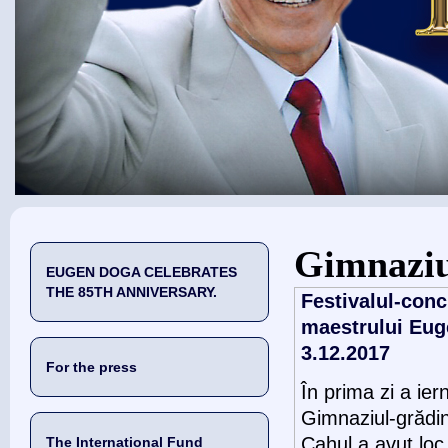
You are here
Gimnaziu
EUGEN DOGA CELEBRATES
THE 85TH ANNIVERSARY.
Festivalul-conc
maestrului Eug
3.12.2017
For the press
În prima zi a ier
Gimnaziul-grădi
Cahul a avut loc 
The International Fund