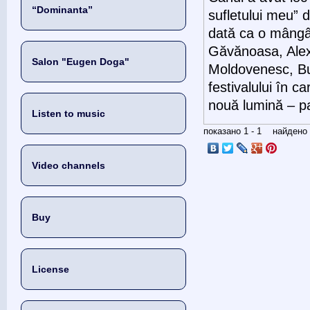
“Dominanta”
sufletului meu” 
dată ca o mângâie
Găvănoasa, Alexa
Salon "Eugen Doga"
Moldovenesc, Bu
festivalului în 
nouă lumină – par
Listen to music
показано 1 - 1 найден
Video channels
Buy
License