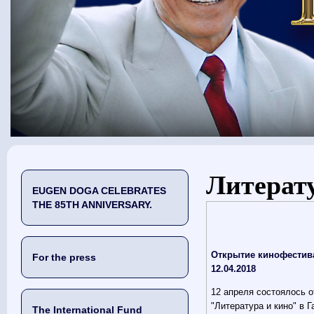
You are here
Литерат
EUGEN DOGA CELEBRATES
THE 85TH ANNIVERSARY.
Открытие кинофестива
For the press
12.04.2018
12 апреля состоялось о
"Литература и кино" в Г
The International Fund