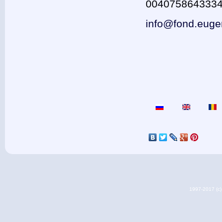
004075864333
info@fond.eug
1997-2017 (c) 