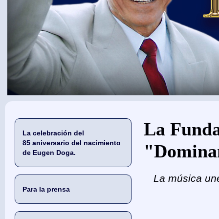
Usted está aquí
La Funda
La celebración del
85 aniversario del nacimiento
"Domina
de Eugen Doga.
La música une 
Para la prensa