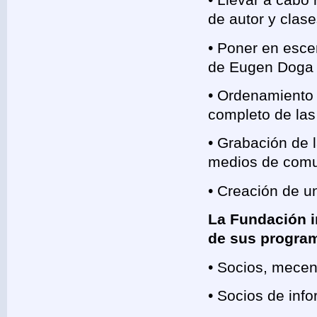
• Llevar a cabo 
de autor y clas
• Poner en escen
de Eugen Doga
• Ordenamiento 
completo de las
• Grabación de 
medios de comu
• Creación de u
La Fundación i
de sus progra
• Socios, mece
• Socios de inf