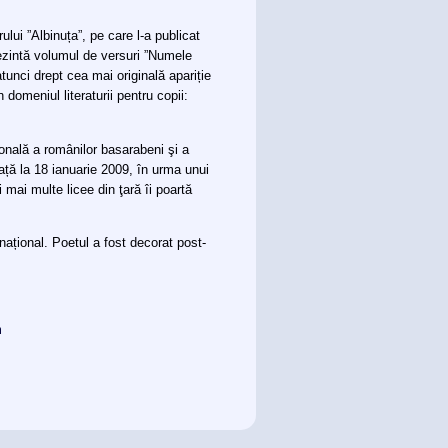
lui ”Albinuța”, pe care l-a publicat
rezintă volumul de versuri ”Numele
atunci drept cea mai originală apariție
 domeniul literaturii pentru copii:
ţională a românilor basarabeni şi a
ață la 18 ianuarie 2009, în urma unui
 mai multe licee din ţară îi poartă
național. Poetul a fost decorat post-
m