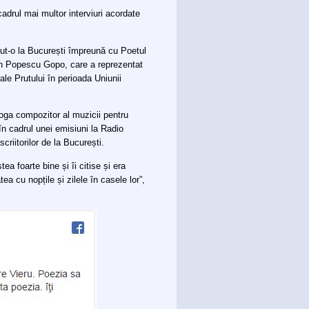
adrul mai multor interviuri acordate
ut-o la București împreună cu Poetul
Ion Popescu Gopo, care a reprezentat
 ale Prutului în perioada Uniunii
oga compozitor al muzicii pentru
în cadrul unei emisiuni la Radio
criitorilor de la București.
ștea foarte bine și îi citise și era
tea cu nopțile și zilele în casele lor”,