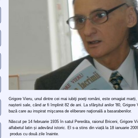
Grigore Vieru, unul dintre cei mai iubiţi poeţi români, este omagiat marți, 
nașterii sale, când ar fi împlinit 82 de ani. La sfârşitul anilor '80, Grigore 
bază care au inspirat mişcarea de eliberare naţională a basarabenilor.
Născut pe 14 februarie 1935 în satul Pererâta, raionul Briceni, Grigore Vie
alfabetul latin și adevărul istoric. El s-a stins din viață la 18 ianuarie 20
produs cu două zile înainte.