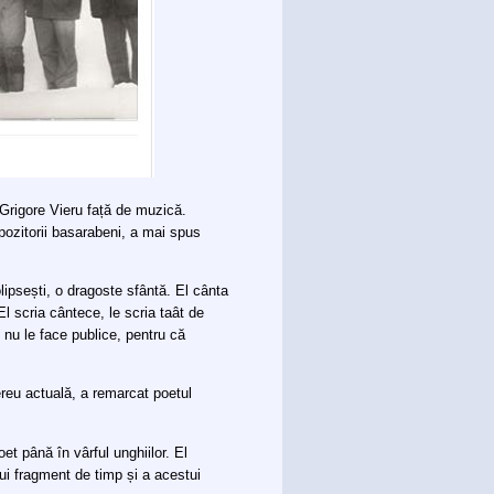
Grigore Vieru față de muzică.
mpozitorii basarabeni, a mai spus
ipsești, o dragoste sfântă. El cânta
l scria cântece, le scria taât de
 nu le face publice, pentru că
ereu actuală, a remarcat poetul
et până în vârful unghiilor. El
tui fragment de timp și a acestui