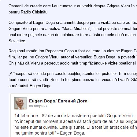
Oamenii de creație care l-au cunoscut au vorbit despre Grigore Vieru în c
pentru Radio Chișinău.
Compozitorul Eugen Doga și-a amintit despre prima vizită pe care au făc
Grigore Vieru pentru a realiza ”Maria Mirabela”, filmul poveste semnat 
unul dintre puţinele cazuri de colaborare între artiştii de cele două maluri
Sovietice.
Regizorul român Ion Popoescu Gopo a fost cel care l-a ales pe Eugen D
film, iar pe pe Grigore Vieru, autor al versurilor. Eugen Doga a povestit 
Chișinău că Vieru a petrecut acolo mult timp făcându-le vizite poeților și s
„A început să colinde prin casele poeților, scriitorilor, pictorilor. El îi cuno
foarte curios să-i vadă. Și ei, la fel, știind poezia lui, voiau să-l vadă. Stă
a mărturisit Eugen Doga.