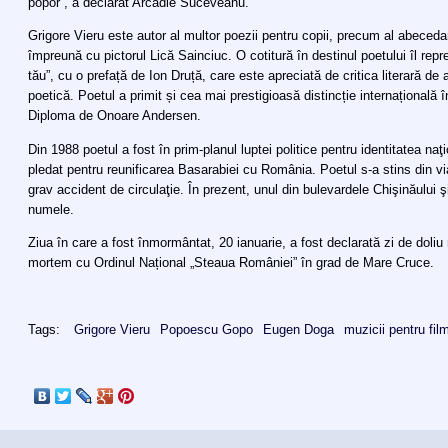
popor”, a declarat Arcadie Suceveanu.
Grigore Vieru este autor al multor poezii pentru copii, precum al abecedaru
împreună cu pictorul Lică Sainciuc. O cotitură în destinul poetului îl rep
tău”, cu o prefață de Ion Druță, care este apreciată de critica literară de 
poetică. Poetul a primit și cea mai prestigioasă distincție internațională în
Diploma de Onoare Andersen.
Din 1988 poetul a fost în prim-planul luptei politice pentru identitatea na
pledat pentru reunificarea Basarabiei cu România. Poetul s-a stins din vi
grav accident de circulaţie. În prezent, unul din bulevardele Chişinăului şi
numele.
Ziua în care a fost înmormântat, 20 ianuarie, a fost declarată zi de doliu 
mortem cu Ordinul Național „Steaua României” în grad de Mare Cruce.
Tags:
Grigore Vieru
Popoescu Gopo
Eugen Doga
muzicii pentru fil