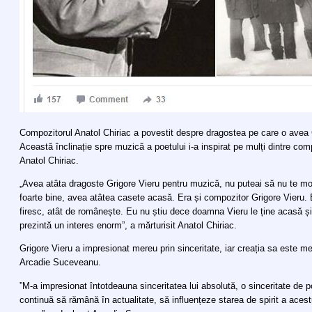
Compozitorul Anatol Chiriac a povestit despre dragostea pe care o avea 
Această înclinație spre muzică a poetului i-a inspirat pe mulți dintre co
Anatol Chiriac.
„Avea atâta dragoste Grigore Vieru pentru muzică, nu puteai să nu te mol
foarte bine, avea atâtea casete acasă. Era și compozitor Grigore Vieru. E
firesc, atât de românește. Eu nu știu dece doamna Vieru le ține acasă și
prezintă un interes enorm”, a mărturisit Anatol Chiriac.
Grigore Vieru a impresionat mereu prin sinceritate, iar creația sa este m
Arcadie Suceveanu.
”M-a impresionat întotdeauna sinceritatea lui absolută, o sinceritate de po
continuă să rămână în actualitate, să influențeze starea de spirit a aces