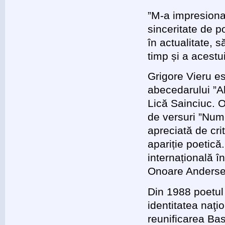
”M-a impresionat
sinceritate de p
în actualitate, 
timp și a acest
Grigore Vieru es
abecedarului ”Al
Lică Sainciuc. O
de versuri ”Nume
apreciată de cri
apariție poetică.
internațională î
Onoare Anderse
Din 1988 poetul 
identitatea naţi
reunificarea Bas