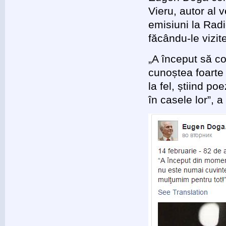
Vieru, autor al 
emisiuni la Radi
făcându-le vizite
„A început să coli
cunoștea foarte b
la fel, știind po
în casele lor”, 