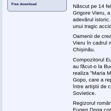
Free download
Născut pe 14 feb
Grigore Vieru, a 
adevărul istoric
unui tragic acci
Oamenii de crea
Vieru în cadrul 
Chișinău.
Compozitorul Eu
au făcut-o la B
realiza ”Maria 
Gopo, care a rep
între artiştii de
Sovietice.
Regizorul român
Eugen Doga comp