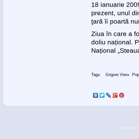
18 ianuarie 2009
prezent, unul di
ţară îi poartă n
Ziua în care a f
doliu național. 
Național „Steau
Tags:
Grigore Vieru
Pop
1997-2017 (c) 