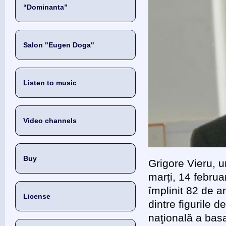
“Dominanta”
Salon "Eugen Doga"
Listen to music
Video channels
Buy
Grigore Vieru, u
marți, 14 februar
împlinit 82 de an
License
dintre figurile 
naţională a basa