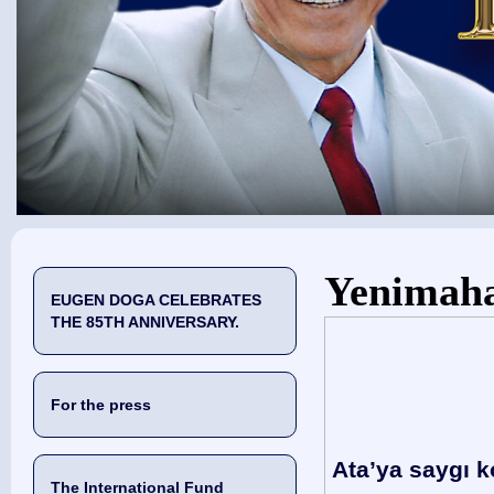
You are here
Yenimaha
EUGEN DOGA CELEBRATES
THE 85TH ANNIVERSARY.
For the press
Ata’ya saygı k
The International Fund